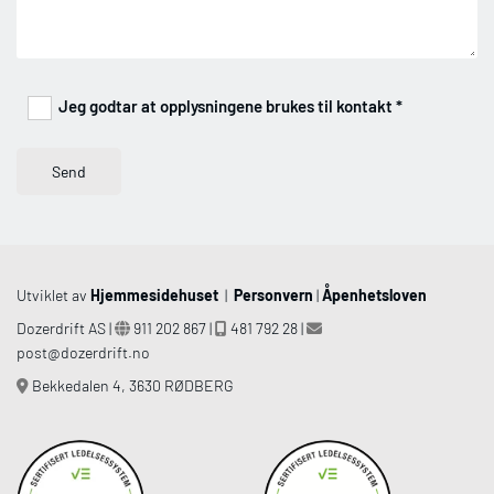
Jeg godtar at opplysningene brukes til kontakt *
Utviklet av
Hjemmesidehuset
|
Personvern
|
Åpenhetsloven
Dozerdrift AS |
911 202 867 |
481 792 28 |



post@dozerdrift.no
Bekkedalen 4, 3630 RØDBERG
